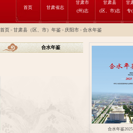
甘肃市
甘肃县
甘
首页
甘肃省志
(州)志
(区、市)志
专
首页
甘肃县（区、市）年鉴
庆阳市
合水年鉴
>
>
>
合水年鉴
合水年鉴2025