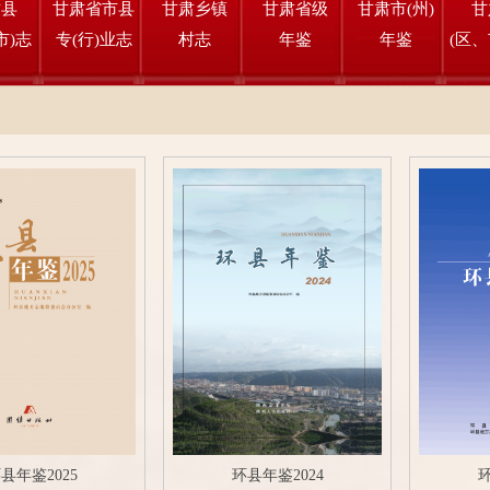
肃县
甘肃省市县
甘肃乡镇
甘肃省级
甘肃市(州)
甘
市)志
专(行)业志
村志
年鉴
年鉴
(区、
县年鉴2025
环县年鉴2024
环