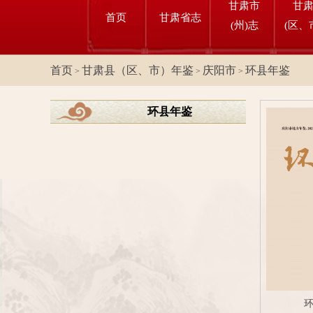
甘肃市
甘
首页
甘肃省志
(州)志
(区、
首页
甘肃县（区、市）年鉴
庆阳市
环县年鉴
>
>
>
环县年鉴
环