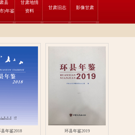
肃县
甘肃地情
甘肃旧志
影像甘肃
市)年鉴
资料
县年鉴2018
环县年鉴2019